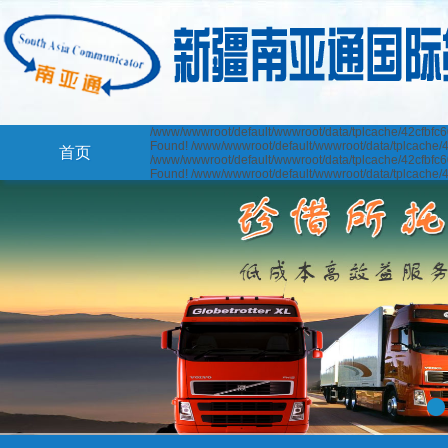
/www/wwwroot/default/wwwroot/data/tplcache/42cfbfc
Found! /www/wwwroot/default/wwwroot/data/tplcache/
首页
/www/wwwroot/default/wwwroot/data/tplcache/42cfbfc
Found! /www/wwwroot/default/wwwroot/data/tplcache/