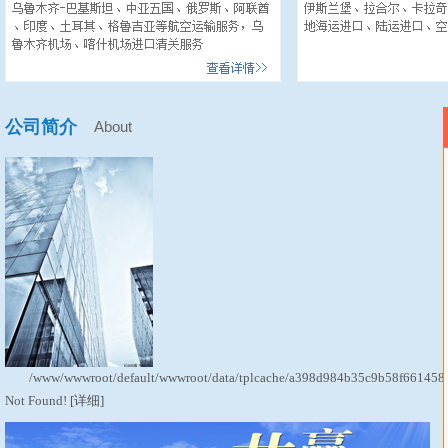
公司简介
About
/www/wwwroot/default/wwwroot/data/tplcache/a398d984b35c9b58f661458e
Not Found!
[详细]