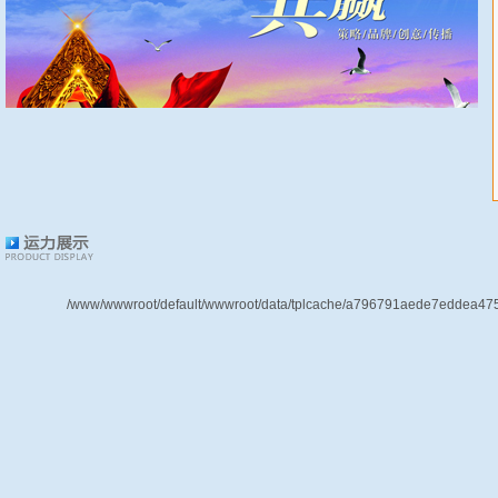
/www/wwwroot/default/wwwroot/data/tplcache/a796791aede7eddea475